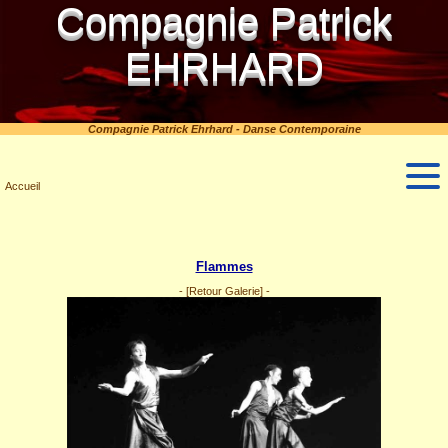
Compagnie Patrick
EHRHARD
Compagnie Patrick Ehrhard - Danse Contemporaine
Accueil
Flammes
-
[Retour Galerie]
-