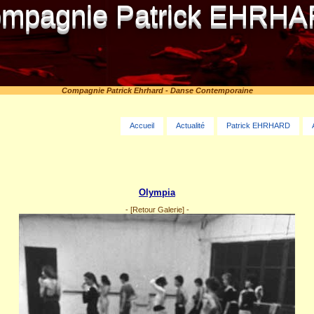
mpagnie Patrick EHRH
Compagnie Patrick Ehrhard - Danse Contemporaine
Accueil
Actualité
Patrick EHRHARD
Olympia
-
[Retour Galerie]
-