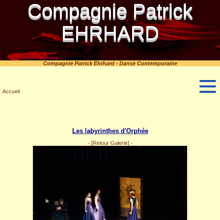
Compagnie Patrick
EHRHARD
Compagnie Patrick Ehrhard - Danse Contemporaine
Accueil
Les labyrinthes d'Orphée
-
[Retour Galerie]
-