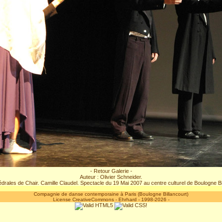
- Retour Galerie -
Auteur : Olivier Schneider.
drales de Chair. Camille Claudel. Spectacle du 19 Mai 2007 au centre culturel de Boulogne Bil
Compagnie de danse contemporaine à Paris (Boulogne Billancourt)
License CreativeCommons
-
Ehrhard
- 1998-2026 -