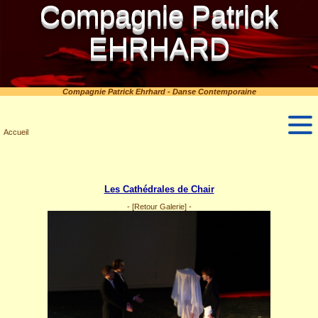
Compagnie Patrick
EHRHARD
Compagnie Patrick Ehrhard - Danse Contemporaine
Accueil
Les Cathédrales de Chair
-
[Retour Galerie]
-