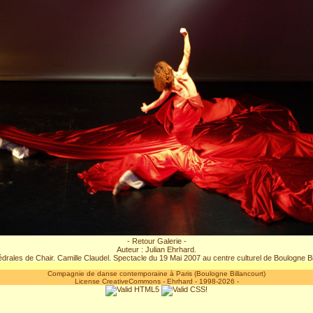
- Retour Galerie -
Auteur : Julian Ehrhard.
drales de Chair. Camille Claudel. Spectacle du 19 Mai 2007 au centre culturel de Boulogne Bil
Compagnie de danse contemporaine à Paris (Boulogne Billancourt)
License CreativeCommons
-
Ehrhard
- 1998-2026 -