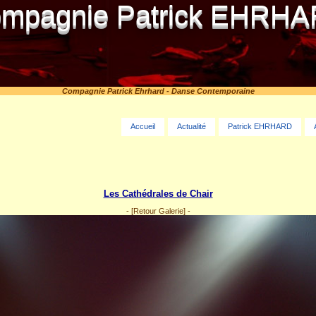
mpagnie Patrick EHRH
Compagnie Patrick Ehrhard - Danse Contemporaine
Accueil
Actualité
Patrick EHRHARD
Les Cathédrales de Chair
-
[Retour Galerie]
-