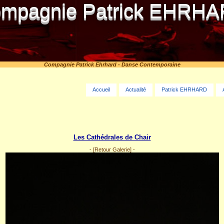
mpagnie Patrick EHRH
Compagnie Patrick Ehrhard - Danse Contemporaine
Accueil
Actualité
Patrick EHRHARD
Les Cathédrales de Chair
-
[Retour Galerie]
-