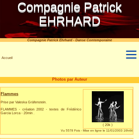
Compagnie Patrick
EHRHARD
Compagnie Patrick Ehrhard - Danse Contemporaine
Accueil
Photos par Auteur
Flammes
Prise par Valeska Gräfenstein.
FLAMMES - création 2002 - textes de Frédérico
Garcia Lorca - 20min .
( 20k )
Vu 5578 Fois - Mise en ligne le 11/01/2003 16h44